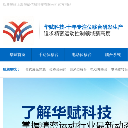
欢迎光临上海华赋信息科技有限公司官方网站
-
华赋科技
十年专注位移台研发生产
追求精密运动控制领域新高度
华赋首页
手动位移台
电动位移台
耦合系统
猜您要找：
台式激光光源
位移台采购
纳米位移台
电动升降台
电动旋转台