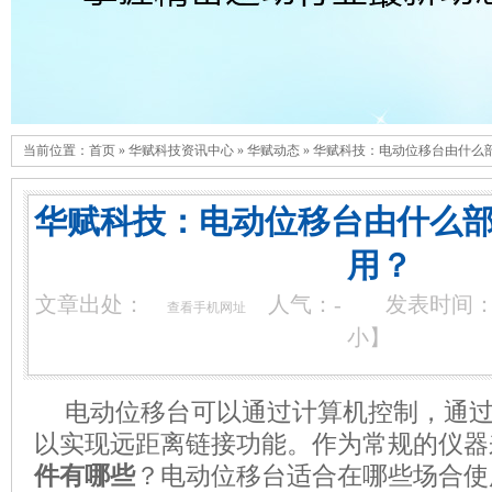
当前位置：
首页
»
华赋科技资讯中心
»
华赋动态
»
华赋科技：电动位移台由什么
华赋科技：电动位移台由什么
用？
文章出处：
人气：
-
发表时间：201
查看手机网址
小
】
电动位移台可以通过计算机控制，通
以实现远距离链接功能。作为常规的仪器
件有哪些
？电动位移台适合在哪些场合使