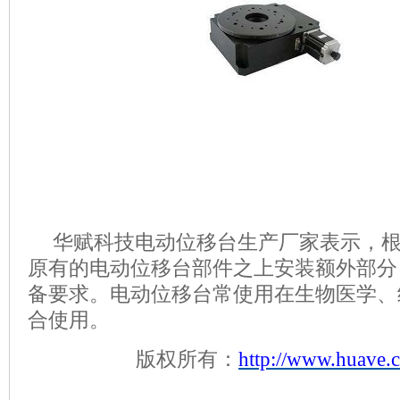
华赋科技电动位移台生产厂家表示，
原有的电动位移台部件之上安装额外部分
备要求。电动位移台常使用在生物医学、
合使用。
版权所有：
http://www.huave.