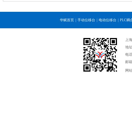
华赋首页
|
手动位移台
|
电动位移台
|
PLC耦
上
地址
电话：
邮箱：
网